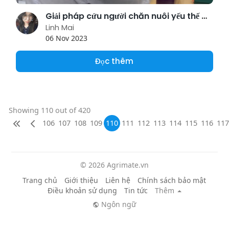
Giải pháp cứu người chăn nuôi yếu thế Ông Trần Thanh Hải, Giám đốc Sở NN-PTNT tỉnh Vĩnh Phúc từng chia sẻ: Những năm gần
Linh Mai
06 Nov 2023
Đọc thêm
Showing 110 out of 420
106
107
108
109
110
111
112
113
114
115
116
117
© 2026 Agrimate.vn
Trang chủ
Giới thiệu
Liên hệ
Chính sách bảo mật
Điều khoản sử dụng
Tin tức
Thêm
Ngôn ngữ