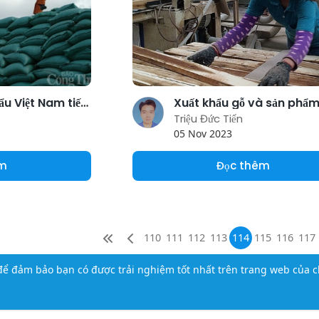
Giá gạo xuất khẩu Việt Nam tiếp tục xu hướng hạ nhiệt
Triệu Đức Tiến
05 Nov 2023
êm
Đọc thêm
110
111
112
113
114
115
116
117
ể đảm bảo bạn có được trải nghiệm tốt nhất trên trang web của c
iới thiệu
Liên hệ
Chính sách bảo mật
Điều khoản sử dụng
Ti