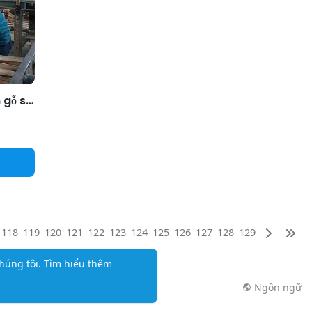
Xuất khẩu gỗ và sản phẩm gỗ sang thị trường Ấn Độ tăng trưởng 3 con số
118
119
120
121
122
123
124
125
126
127
128
129
húng tôi.
Tìm hiểu thêm
Ngôn ngữ
n tức
Thêm