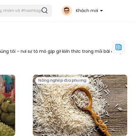
Khách mời
ng tôi – nơi sự tò mò gặp gỡ kiến thức trong mỗi bài đăng.
Nông nghiệp địa phương