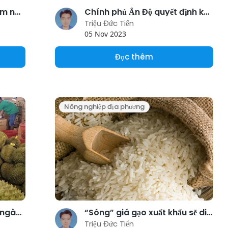
Mặt hàng sầu riêng đẩy kim ngạch xuất khẩu rau quả đạt mức kỷ lục
Chính phủ Ấn Độ quyết định không cho phép xuất khẩu gạo basmati dưới 1.200 USD/tấn
Triệu Đức Tiến
05 Nov 2023
Đọc thêm
Nông nghiệp địa phương
Khẳng định “ngôi vương” ngành rau quả, xuất khẩu sầu riêng cán mốc 1,2 tỷ USD sau 8 tháng
“Sóng” giá gạo xuất khẩu sẽ diễn biến ra sao?
Triệu Đức Tiến