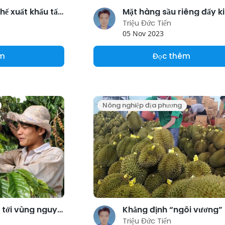
Myanmar hạn chế xuất khẩu tất cả các loại gạo từ đầu tháng 9/2023
Triệu Đức Tiến
05 Nov 2023
êm
Đọc thêm
Nông nghiệp địa phương
Việt Nam hướng tới vùng nguyên liệu cà phê xuất khẩu đạt chuẩn
Triệu Đức Tiến