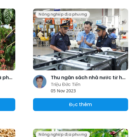
Nông nghiệp địa phương
Xuất khẩu sụt giảm, giá cà phê Việt Nam dẫn dắt giá Robusta thế giới
Thu ngân sách nhà nước từ hoạt động xuất nhập khẩu đạt 240.390 tỷ đồng
Triệu Đức Tiến
05 Nov 2023
Đọc thêm
Nông nghiệp địa phương