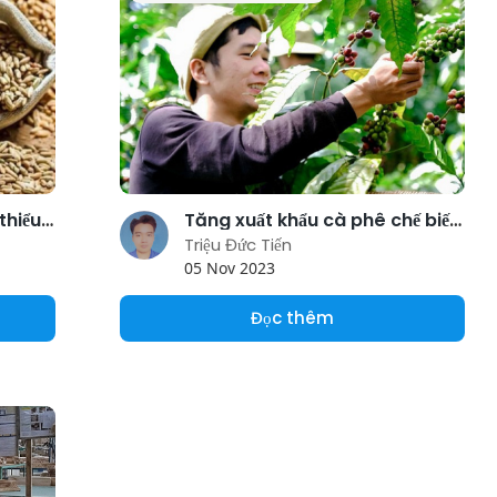
Áp dụng giá xuất khẩu tối thiểu làm cho Ấn Độ mất thị phần gạo basmati
Tăng xuất khẩu cà phê chế biến, giá cà phê tăng kỷ lục
Triệu Đức Tiến
05 Nov 2023
Đọc thêm