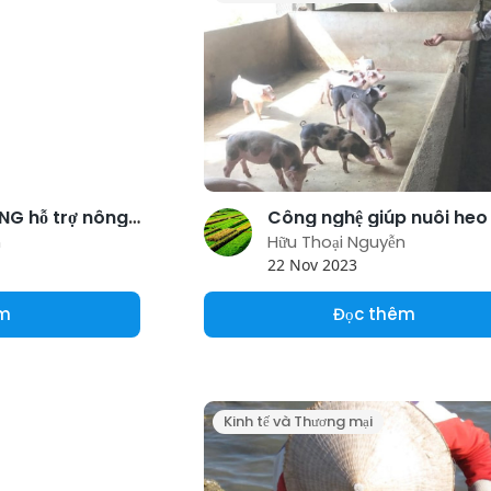
Sáng kiến SAPLING hỗ trợ nông hộ chăn nuôi trâu, bò ở Sơn La
n
Hữu Thoại Nguyễn
22 Nov 2023
êm
Đọc thêm
Kinh tế và Thương mại