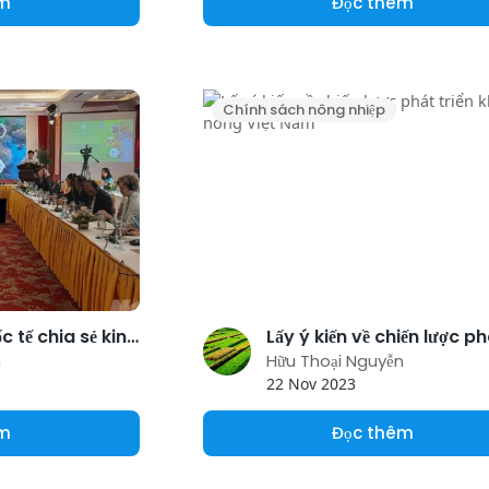
êm
Đọc thêm
Chính sách nông nhiệp
Chuyên gia quốc tế chia sẻ kinh nghiệm về bảo vệ, khôi phục rừng ngập mặn
n
Hữu Thoại Nguyễn
22 Nov 2023
êm
Đọc thêm