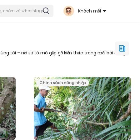
Khách mời
ng tôi – nơi sự tò mò gặp gỡ kiến thức trong mỗi bài đăng.
Chính sách nông nhiệp