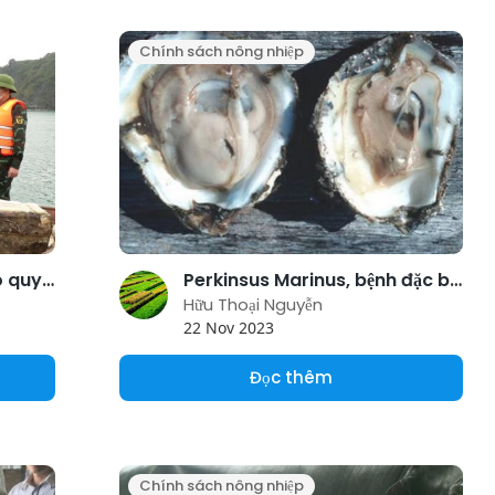
Chính sách nông nhiệp
Nhiều địa phương chưa có quy hoạch vùng nuôi
Perkinsus Marinus, bệnh đặc biệt nguy hiểm trên hàu: Có khả năng xóa sổ cả vùng nuôi nhuyễn thể
Hữu Thoại Nguyễn
22 Nov 2023
Đọc thêm
Chính sách nông nhiệp