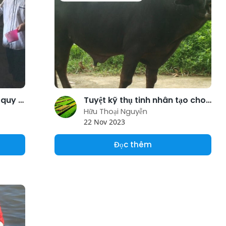
Công nghệ giúp nuôi heo quy mô nhỏ không gây ô nhiễm
Tuyệt kỹ thụ tinh nhân tạo cho trâu
Hữu Thoại Nguyễn
22 Nov 2023
Đọc thêm