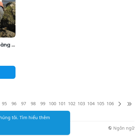
Con hàu tạo sinh kế cho hàng trăm hộ dân Sa Huỳnh
95
96
97
98
99
100
101
102
103
104
105
106
húng tôi.
Tìm hiểu thêm
Ngôn ngữ
n tức
Thêm