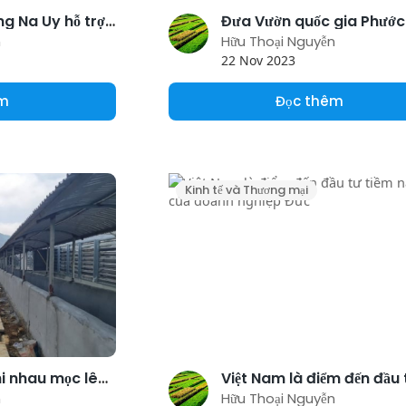
Kiên Giang mong Na Uy hỗ trợ phát triển nuôi biển quy mô công nghiệp
n
Hữu Thoại Nguyễn
22 Nov 2023
êm
Đọc thêm
Kinh tế và Thương mại
Trang trại lợn thi nhau mọc lên gây quan ngại về môi trường
n
Hữu Thoại Nguyễn