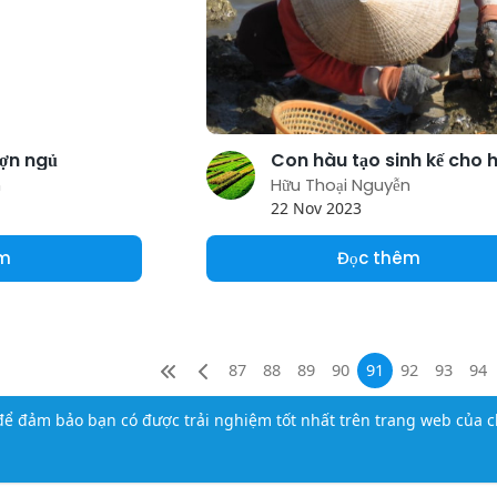
lợn ngủ
n
Hữu Thoại Nguyễn
22 Nov 2023
êm
Đọc thêm
87
88
89
90
91
92
93
94
ể đảm bảo bạn có được trải nghiệm tốt nhất trên trang web của c
iới thiệu
Liên hệ
Chính sách bảo mật
Điều khoản sử dụng
Ti