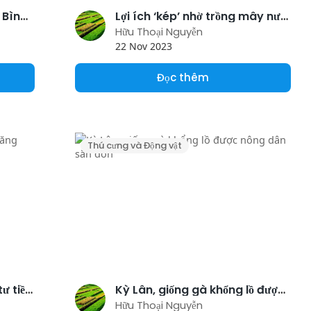
Đưa Vườn quốc gia Phước Bình lên bản đồ du lịch
Lợi ích ‘kép’ nhờ trồng mây nước dưới tán rừng
Hữu Thoại Nguyễn
22 Nov 2023
Đọc thêm
Thú cưng và Động vật
Việt Nam là điểm đến đầu tư tiềm năng của doanh nghiệp Đức
Kỳ Lân, giống gà khổng lồ được nông dân săn đón
Hữu Thoại Nguyễn