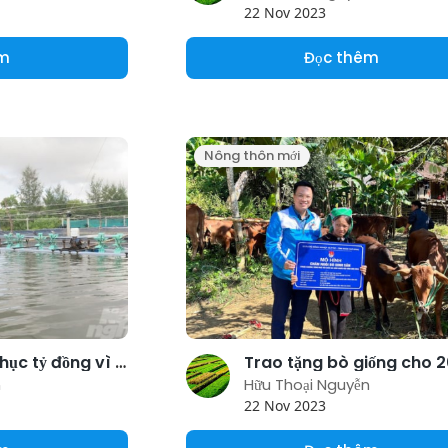
22 Nov 2023
êm
Đọc thêm
Nông thôn mới
Thiệt hại hàng chục tỷ đồng vì tôm nuôi nhiễm bệnh
n
Hữu Thoại Nguyễn
22 Nov 2023