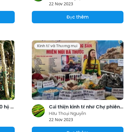
22 Nov 2023
Đọc thêm
Kinh tế và Thương mại
Trao tặng bò giống cho 20 hộ dân huyện nghèo Bảo Lâm
Cải thiện kinh tế nhờ Chợ phiên OCOP
Hữu Thoại Nguyễn
22 Nov 2023