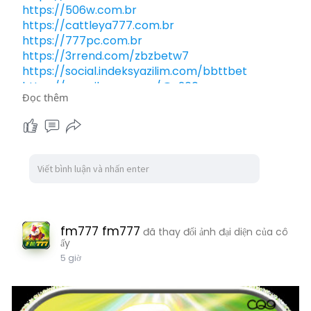
https://506w.com.br
https://cattleya777.com.br
https://777pc.com.br
https://3rrend.com/zbzbetw7
https://social.indeksyazilim.com/bbttbet
https://www.jlpapa.com/@y200mx
Đọc thêm
https://play.netdigi.id/@tk9994
https://viewcast.altervista.org/@jeta7g
fm777 fm777
đã thay đổi ảnh đại diện của cô
ấy
5 giờ