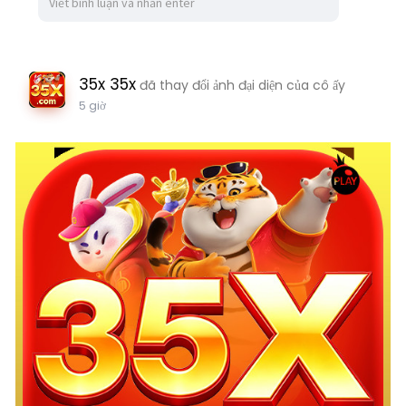
35x 35x
đã thay đổi ảnh đại diện của cô ấy
5 giờ