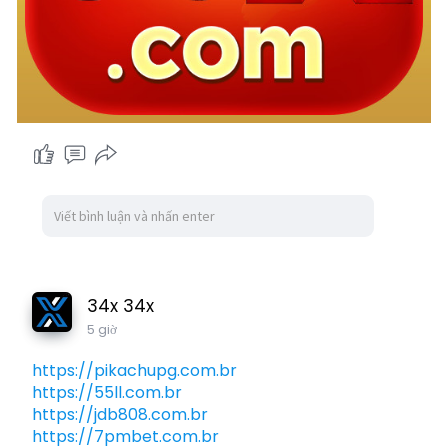
34x 34x
5 giờ
https://pikachupg.com.br
https://55ll.com.br
https://jdb808.com.br
https://7pmbet.com.br