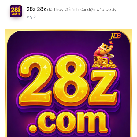
28z 28z
đã thay đổi ảnh đại diện của cô ấy
5 giờ