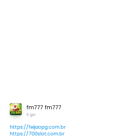
fm777 fm777
5 giờ
https://feijaopg.com.br
https://700slot.com.br