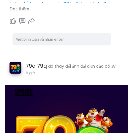
https://descubresocial27.helioho.st/cbajlq
Đọc thêm
https://videos.khichdi.org/@luckbdtsw
https://network.zbmglobal.com/bdt555
79q 79q
đã thay đổi ảnh đại diện của cô ấy
6 giờ