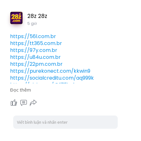
28z 28z
5 giờ
https://56l.com.br
https://tt365.com.br
https://97y.com.br
https://u84u.com.br
https://22pm.com.br
https://purekonect.com/kkwin9
https://socialcreditu.com/aq999k
https://aiviu.app/@f75jad
Đọc thêm
https://network.icce.io/ht7kfpg
https://espace1.excelon.io/kk82jn