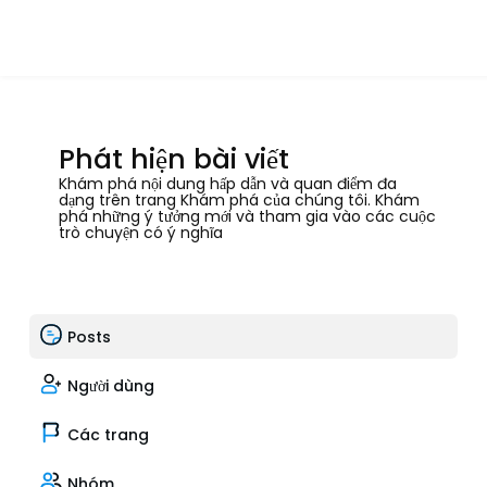
Phát hiện bài viết
Khám phá nội dung hấp dẫn và quan điểm đa
dạng trên trang Khám phá của chúng tôi. Khám
phá những ý tưởng mới và tham gia vào các cuộc
trò chuyện có ý nghĩa
Posts
Người dùng
Các trang
Nhóm