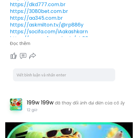
https://dkd777.com.br
https://3080bet.com.br
https://aa345.com.br
https://askmilton.tv/@rp886y
https://socifa.com/iAakashkarn
https://espace1.excelon.io/ajr88e
Đọc thêm
https://karabass.pro/@e88lec
https://sparktv.net/funups
199w 199w
đã thay đổi ảnh đại diện của cô ấy
12 giờ