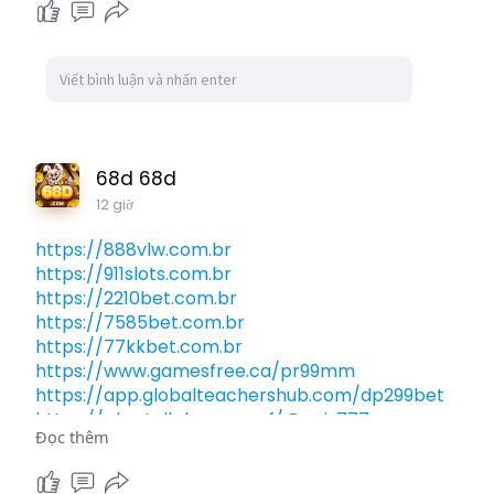
68d 68d
12 giờ
https://888vlw.com.br
https://911slots.com.br
https://2210bet.com.br
https://7585bet.com.br
https://77kkbet.com.br
https://www.gamesfree.ca/pr99mm
https://app.globalteachershub.com/dp299bet
https://play.talkdrove.cc.nf/@pais777
Đọc thêm
https://play.mytsi.org/@ko835bet
https://gomyfrnd.qq1.in/jaya97