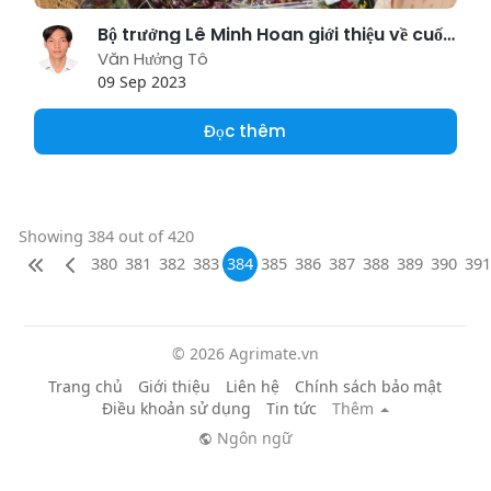
Bộ trưởng Lê Minh Hoan giới thiệu về cuốn sách 'Những ngày cuối của dòng Mekong hùng vĩ' với cán bộ, nhà khoa
Văn Hưởng Tô
09 Sep 2023
Đọc thêm
Showing 384 out of 420
380
381
382
383
384
385
386
387
388
389
390
391
© 2026 Agrimate.vn
Trang chủ
Giới thiệu
Liên hệ
Chính sách bảo mật
Điều khoản sử dụng
Tin tức
Thêm
Ngôn ngữ