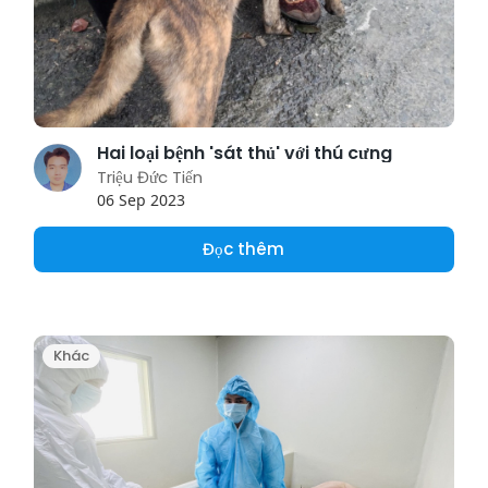
Hai loại bệnh 'sát thủ' với thú cưng
Triệu Đức Tiến
06 Sep 2023
Đọc thêm
Khác