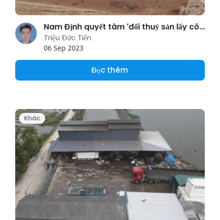
Nam Định quyết tâm 'đổi thuỷ sản lấy công nghiệp' [Bài 4]: Biển đã bị xâm hại!
Triệu Đức Tiến
06 Sep 2023
Đọc thêm
Khác