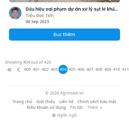
Dấu hiệu sai phạm dự án xử lý sạt lở khẩn cấp ở Thái Nguyên
Triệu Đức Tiến
06 Sep 2023
Đọc thêm
Showing 404 out of 420
400
401
402
403
404
405
406
407
408
409
410
411
© 2026 Agrimate.vn
Trang chủ
Giới thiệu
Liên hệ
Chính sách bảo mật
Điều khoản sử dụng
Tin tức
Thêm
Ngôn ngữ