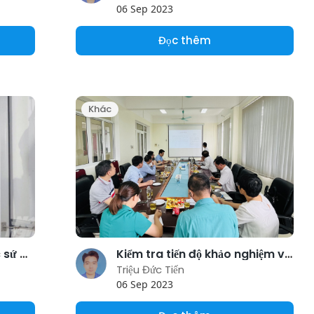
06 Sep 2023
Đọc thêm
Khác
Chăn nuôi Đồng Nai trước sứ mệnh mới [Bài cuối]: Ứng dụng công nghệ cao kiểm soát dịch bệnh
Kiểm tra tiến độ khảo nghiệm vacxin dịch tả lợn Châu Phi DACOVAC-ASF2
Triệu Đức Tiến
06 Sep 2023