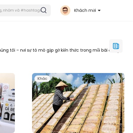
Khách mời
ng tôi – nơi sự tò mò gặp gỡ kiến thức trong mỗi bài đăng.
Khác