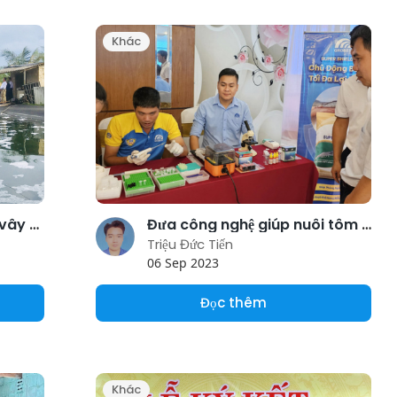
Khác
Nuôi thử nghiệm cá chim vây vàng
Đưa công nghệ giúp nuôi tôm bền vững vùng duyên hải miền Trung
Triệu Đức Tiến
06 Sep 2023
Đọc thêm
Khác