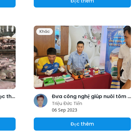
Đọc thêm
Khác
Chăn nuôi an toàn sinh học theo chuỗi khép kín 3F
Đưa công nghệ giúp nuôi tôm bền vững vùng duyên hải miền Trung
Triệu Đức Tiến
06 Sep 2023
Đọc thêm