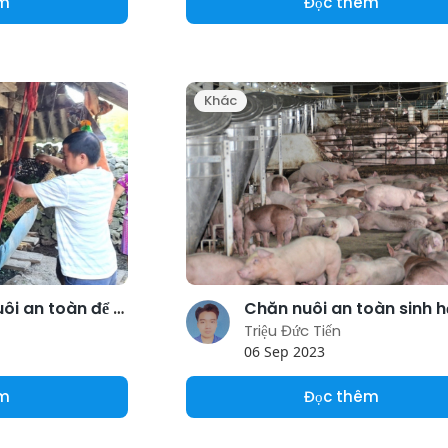
êm
Đọc thêm
Khác
Liên kết chăn nuôi an toàn để tạo những cú hích
Triệu Đức Tiến
06 Sep 2023
êm
Đọc thêm