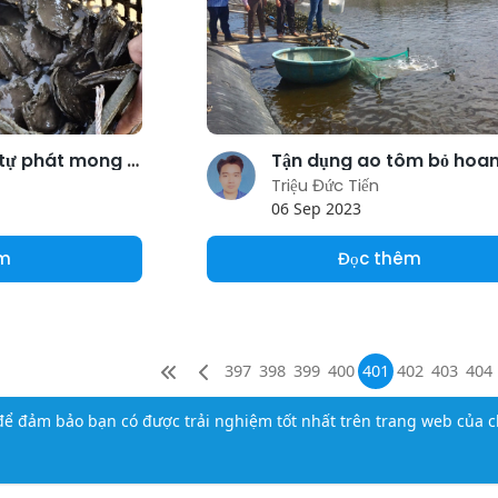
Người nuôi hàu tự phát mong sớm được quy hoạch
Triệu Đức Tiến
06 Sep 2023
êm
Đọc thêm
397
398
399
400
401
402
403
404
ể đảm bảo bạn có được trải nghiệm tốt nhất trên trang web của c
iới thiệu
Liên hệ
Chính sách bảo mật
Điều khoản sử dụng
Ti