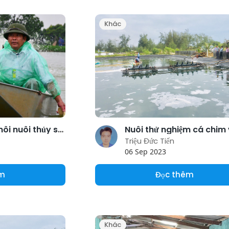
Khác
Một ngày ở cái nôi nuôi thủy sản của Thủ đô
Triệu Đức Tiến
06 Sep 2023
êm
Đọc thêm
Khác