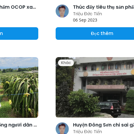
Phát triển sản phẩm OCOP xanh theo hướng kinh tế tuần hoàn
Triệu Đức Tiến
06 Sep 2023
êm
Đọc thêm
Khác
Nâng cao đời sống người dân từ xây dựng nông thôn mới
Triệu Đức Tiến