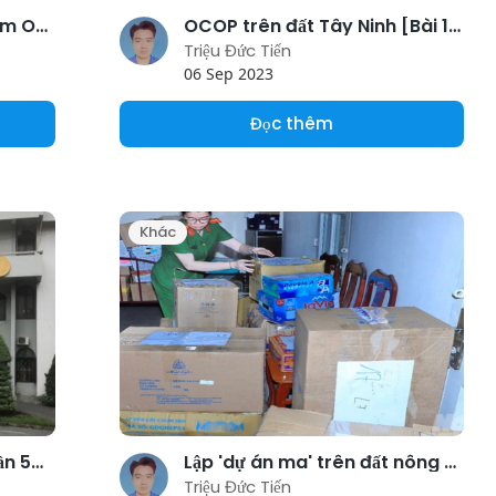
Thúc đẩy tiêu thụ sản phẩm OCOP
OCOP trên đất Tây Ninh [Bài 1]: Câu chuyện về bánh tráng, sầu riêng và rau rừng
Triệu Đức Tiến
06 Sep 2023
Đọc thêm
Khác
Huyện Đông Sơn chi sai gần 500 triệu đồng tiền bồi thường
Lập 'dự án ma' trên đất nông nghiệp lừa đảo, thu lợi 20 tỷ đồng/tháng
Triệu Đức Tiến