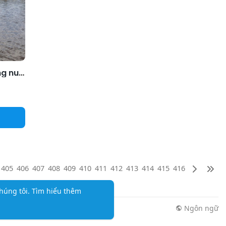
Tận dụng ao tôm bỏ hoang nuôi cá kình
405
406
407
408
409
410
411
412
413
414
415
416
húng tôi.
Tìm hiểu thêm
Ngôn ngữ
n tức
Thêm