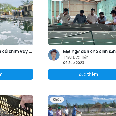
Nuôi thử nghiệm cá chim vây vàng
Triệu Đức Tiến
06 Sep 2023
êm
Đọc thêm
Khác