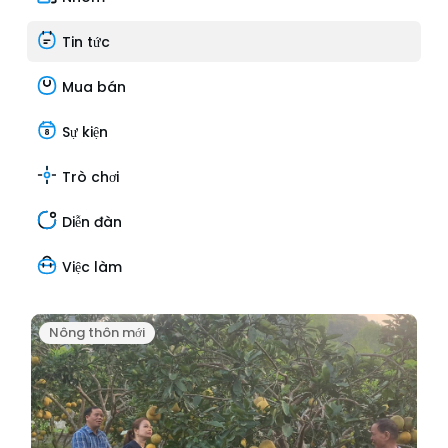
Tin tức
Mua bán
Sự kiện
Trò chơi
Diễn đàn
Việc làm
Nông thôn mới