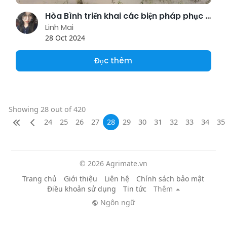
Hòa Bình triển khai các biện pháp phục hồi sản xuất nông nghiệp sau bão lũ
Linh Mai
28 Oct 2024
Đọc thêm
Showing 28 out of 420
24
25
26
27
28
29
30
31
32
33
34
35
© 2026 Agrimate.vn
Trang chủ
Giới thiệu
Liên hệ
Chính sách bảo mật
Điều khoản sử dụng
Tin tức
Thêm
Ngôn ngữ