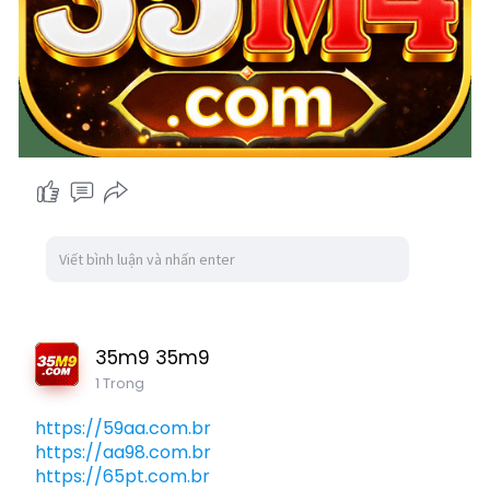
35m9 35m9
1 Trong
https://59aa.com.br
https://aa98.com.br
https://65pt.com.br