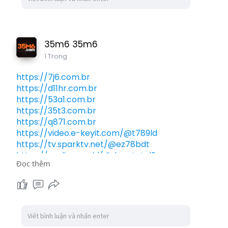
35m6 35m6
1 Trong
https://7j6.com.br
https://d11hr.com.br
https://53a1.com.br
https://35t3.com.br
https://q871.com.br
https://video.e-keyit.com/@t789ld
https://tv.sparktv.net/@ez78bdt
https://youlive.world/@danatotol9
Đọc thêm
https://culturesbook.com/1784736020813379_11
5269
https://buzzhy.com/@fh918kaya