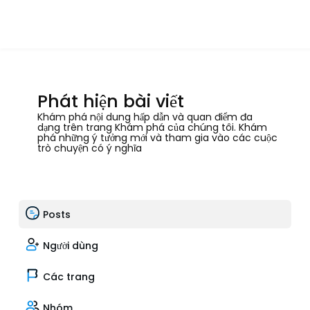
Phát hiện bài viết
Khám phá nội dung hấp dẫn và quan điểm đa
dạng trên trang Khám phá của chúng tôi. Khám
phá những ý tưởng mới và tham gia vào các cuộc
trò chuyện có ý nghĩa
Posts
Người dùng
Các trang
Nhóm