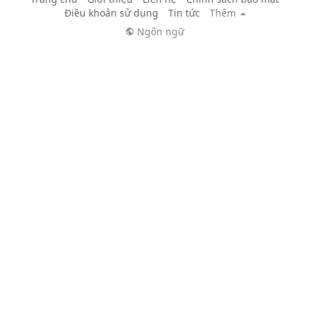
Điều khoản sử dụng
Tin tức
Thêm
Ngôn ngữ