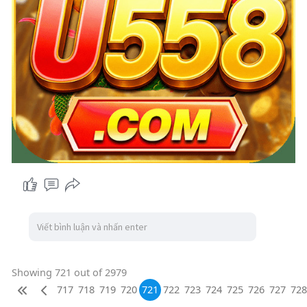
Showing 721 out of 2979
717
718
719
720
721
722
723
724
725
726
727
728