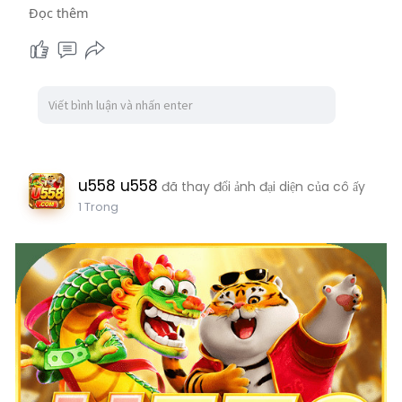
Đọc thêm
https://dhibook.com/en555bn
https://seferpanim.com/okidri
u558 u558
đã thay đổi ảnh đại diện của cô ấy
1 Trong