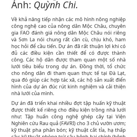
Ảnh:
Quỳnh Chi.
Về khả năng tiếp nhận các mô hình nông nghiệp
công nghệ cao của nông dân Mộc Châu, chuyên
gia FAO đánh giá nông dân Mộc Châu nói riêng
và Sơn La nói chung rất cần cù, chịu khó, ham
học hỏi để cầu tiến. Dự án đã rất thuận lợi khi có
đủ các điều kiện cần thiết để có được thành
công. Các hộ dân được tham quan một số nhà
lưới tiêu biểu trong dự án. Đồng thời, tổ chức
cho nông dân đi tham quan thực tế tại Đà Lạt,
qua đó giúp các hợp tác xã, các hộ sản xuất điển
hình của dự án đúc rút kinh nghiệm và cải thiện
nhà lưới của mình.
Dự án đã triển khai nhiều đợt tập huấn kỹ thuật
được thiết kế riêng cho điều kiện trồng nhà lưới
như: Tập huấn công nghệ ghép cây tại Viện
Nghiên cứu Rau quả (FAVRI) cho 3 chủ vườn ươm;
kỹ thuật pha phân bón; kỹ thuật cắt tỉa, hạ thấp
cây; kỹ thuật phòng trừ sâu bệnh hại chính (bệnh