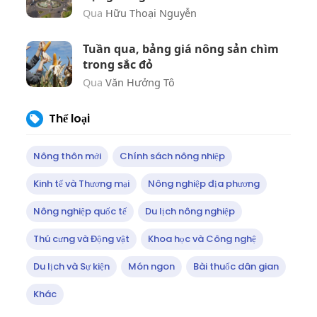
Qua
Hữu Thoại Nguyễn
Tuần qua, bảng giá nông sản chìm
trong sắc đỏ
Qua
Văn Hưởng Tô
Thể loại
Nông thôn mới
Chính sách nông nhiệp
Kinh tế và Thương mại
Nông nghiệp địa phương
Nông nghiệp quốc tế
Du lịch nông nghiệp
Thú cưng và Động vật
Khoa học và Công nghệ
Du lịch và Sự kiện
Món ngon
Bài thuốc dân gian
Khác