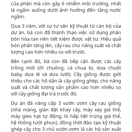
của phân mà còn gây ô nhiễm môi trường, nhất
là ngấm xuống dưới ảnh hưởng đến tầng nước
ngầm.
Qua 3 năm, với sự tư vấn kỹ thuật từ cán bộ của
dự án, bà con đã thành thạo việc sử dụng phân
bón hòa tan nên tiết kiệm được vật tư. Hiệu quả
bón phân tăng lên, cây rau cho năng suất và chất
lượng cao hơn nhiều so với trước.
Bên cạnh đó, bà con đã tiếp cận được các cây
trồng mới (ớt chuông, cà chua bi, dưa chuột
baby, dưa lê và dưa lưới). Cây giống được giới
thiệu cho các hộ dân là cây giống ghép, cho năng
suất và chất lượng sản phẩm cao hơn nhiều so
với cây giống đại trà trước đó.
Dự án đã nâng cấp 3 vườn ươm cây rau giống
(nhà màng, giàn đặt khay cây, máy xay giá thể,
máy gieo hạt tự động, lò hấp tiệt trùng giá thể,
hệ thống tưới phun), đồng thời đào tạo kỹ thuật
ghép cây cho 3 chủ vườn ươm là các hộ sản xuất