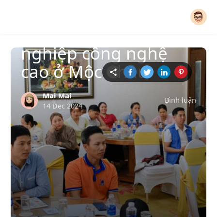
Khoa học và Công nghệ
Cú hích cho nông
nghiệp công nghệ
cao ở Mộc Châu
Mai Mai
Bình luận
14 Dec 2024