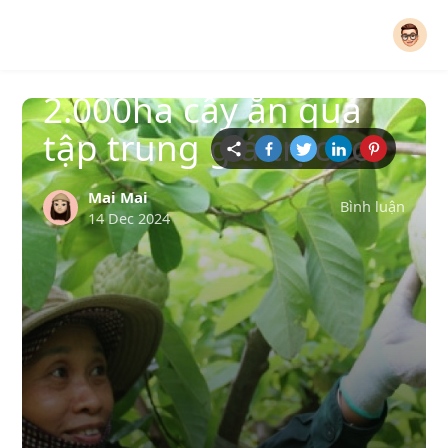
Nông nghiệp quốc tế
Thái Nguyên có
2.000ha cây ăn quả
tập trung giá trị cao
Mai Mai
Bình luận
14 Dec 2024