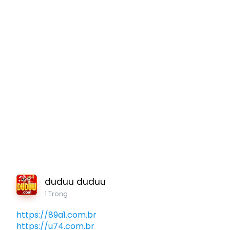
duduu duduu
1 Trong
https://89a1.com.br
https://u74.com.br