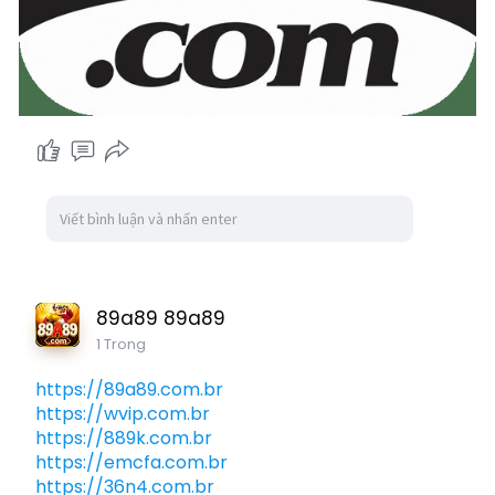
89a89 89a89
1 Trong
https://89a89.com.br
https://wvip.com.br
https://889k.com.br
https://emcfa.com.br
https://36n4.com.br