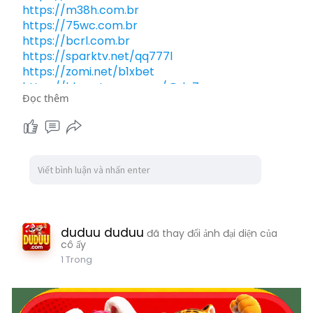
https://m38h.com.br
https://75wc.com.br
https://bcrl.com.br
https://sparktv.net/qq777l
https://zomi.net/b1xbet
https://hbcustream.com/@dc7sgame
Đọc thêm
https://video.shandian.biz/@ur56bdt
https://espace1.excelon.io/gd2222bet
duduu duduu
đã thay đổi ảnh đại diện của
cô ấy
1 Trong