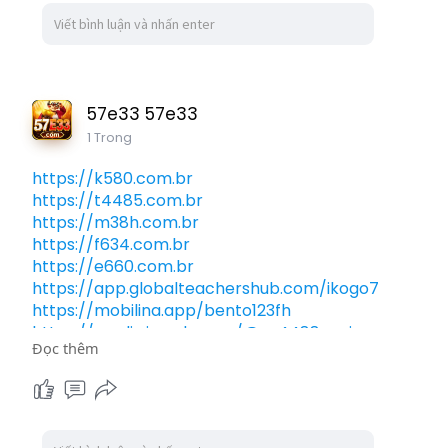
57e33 57e33
1 Trong
https://k580.com.br
https://t4485.com.br
https://m38h.com.br
https://f634.com.br
https://e660.com.br
https://app.globalteachershub.com/ikogo7
https://mobilina.app/bento123fh
https://media.izandu.com/@cv4488wmjv
Đọc thêm
https://connect.usabusinesses.org/sl88ig
https://play.talkdrove.cc.nf/@ae77z8