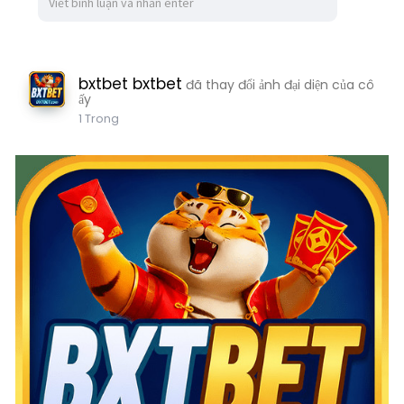
bxtbet bxtbet
đã thay đổi ảnh đại diện của cô
ấy
1 Trong