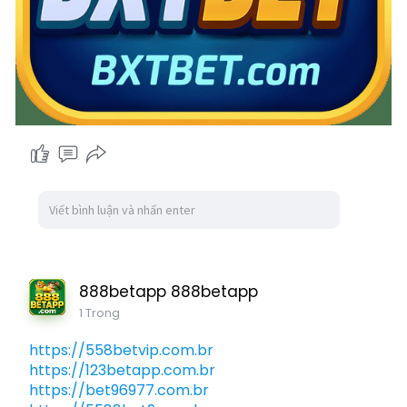
888betapp 888betapp
1 Trong
https://558betvip.com.br
https://123betapp.com.br
https://bet96977.com.br