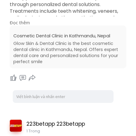
through personalized dental solutions.
Treatments include teeth whitening, veneers,
smile designing, and other aesthetic procedures
Đọc thêm
performed using modern techniques. With
experienced dentists, advanced equipment, and
Cosmetic Dental Clinic in Kathmandu, Nepal
a focus on natural-looking results, the clinic
Glow Skin & Dental Clinic is the best cosmetic
helps patients achieve brighter and more
dental clinic in Kathmandu, Nepal. Offers expert
attractive smiles.
dental care and personalized solutions for your
visit:
perfect smile
https://glowskindentalclinic.c....om.np/cosmetic
-denta
223betapp 223betapp
1 Trong