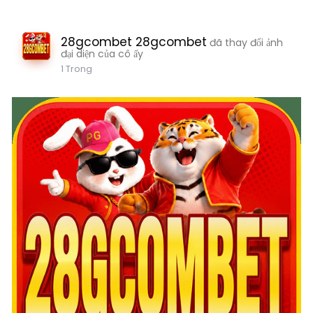
28gcombet 28gcombet
đã thay đổi ảnh
đại diện của cô ấy
1 Trong