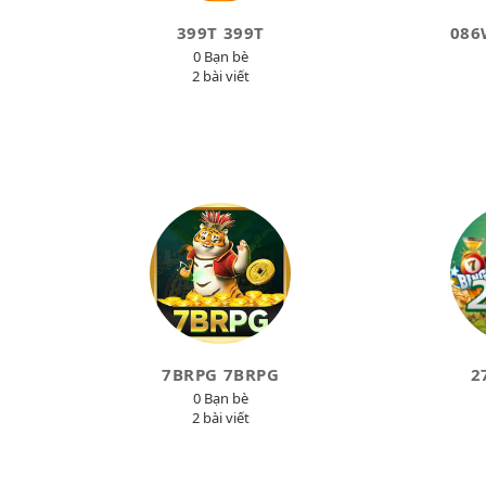
399T 399T
086
0 Bạn bè
2 bài viết
7BRPG 7BRPG
2
0 Bạn bè
2 bài viết