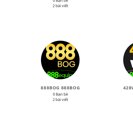
0 Bạn bè
2 bài viết
888BOG 888BOG
428
0 Bạn bè
2 bài viết