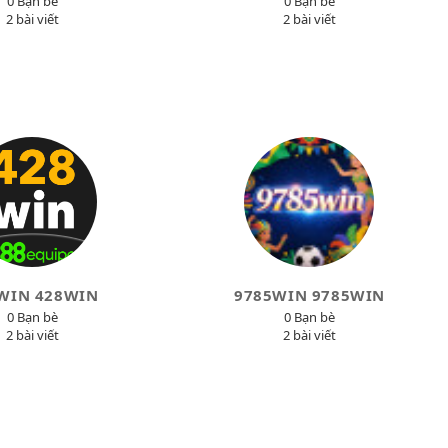
0 Bạn bè
0 Bạn bè
2 bài viết
2 bài viết
WIN 428WIN
9785WIN 9785WIN
0 Bạn bè
0 Bạn bè
2 bài viết
2 bài viết