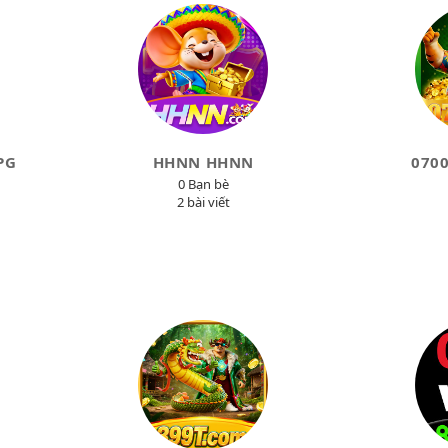
PG
HHNN HHNN
0700
0 Bạn bè
2 bài viết