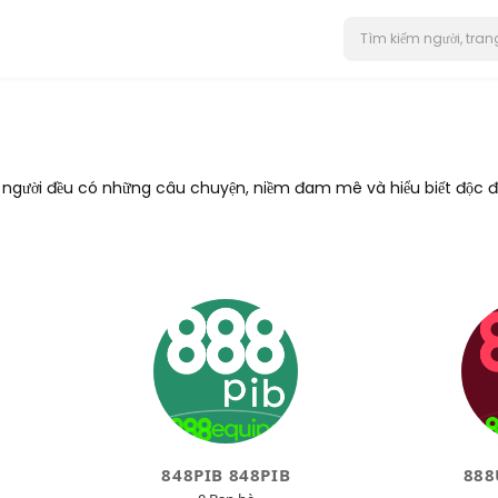
người đều có những câu chuyện, niềm đam mê và hiểu biết độ
848PIB 848PIB
888