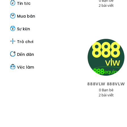
0 Bạn bè
Tin tức
2 bài viết
Mua bán
Sự kiện
Trò chơi
Diễn đàn
Việc làm
888VLW 888VLW
0 Bạn bè
2 bài viết