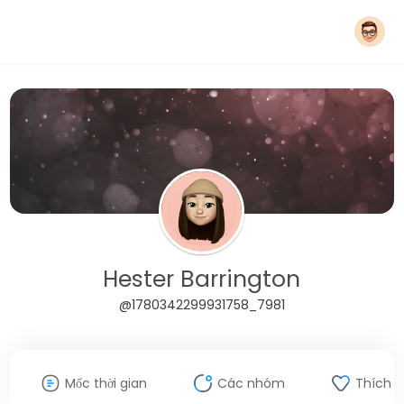
Hester Barrington
@1780342299931758_7981
Mốc thời gian
Các nhóm
Thích