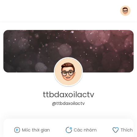
ttbdaxoilactv
@ttbdaxoilactv
Mốc thời gian
Các nhóm
Thích