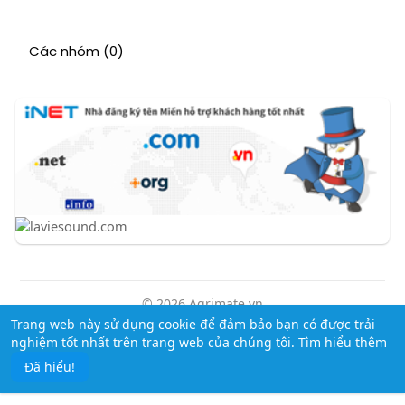
Các nhóm
(0)
© 2026 Agrimate.vn
Trang web này sử dụng cookie để đảm bảo bạn có được trải
Trang chủ
Giới thiệu
Liên hệ
Chính sách bảo mật
nghiệm tốt nhất trên trang web của chúng tôi.
Tìm hiểu thêm
Điều khoản sử dụng
Tin tức
Thêm
Đã hiểu!
Ngôn ngữ