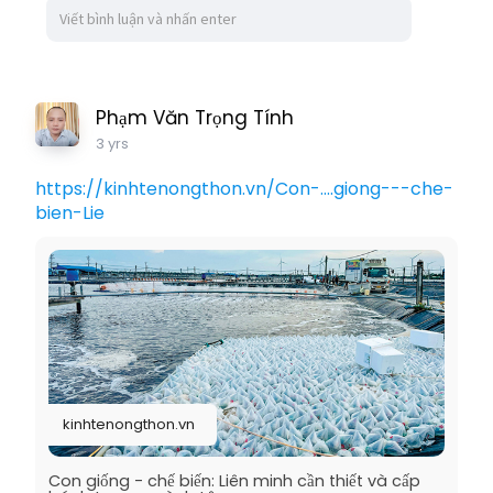
Phạm Văn Trọng Tính
3 yrs
https://kinhtenongthon.vn/Con-....giong---che-
bien-Lie
kinhtenongthon.vn
Con giống - chế biến: Liên minh cần thiết và cấp