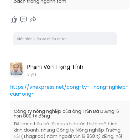
bách trong ngành tôm
Phạm Văn Trọng Tính
3 yrs
https://vnexpress.net/cong-ty-....nong-nghiep-
cua-ong-
Công ty nông nghiệp của ông Trần Bá Dương lỗ
hơn 800 tỷ đồng
Đặt mục tiêu có lãi sau khi hoàn thiện mô hình
kinh doanh, nhưng Công ty Nông nghiệp Trường
Hải (Thagrico) năm ngoái vẫn lỗ 868 tỷ đồng, nối