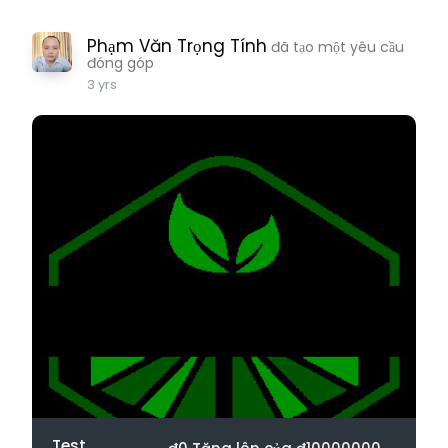
Phạm Văn Trọng Tính
đã tạo một yêu cầu
đóng góp
3 yrs
Test