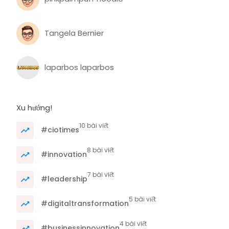
Tangela Bernier
laparbos laparbos
Xu hướng!
10 bài viết
#ciotimes
8 bài viết
#innovation
7 bài viết
#leadership
5 bài viết
#digitaltransformation
4 bài viết
#businessinnovation