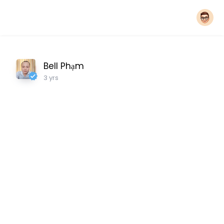
Bell Phạm
3 yrs