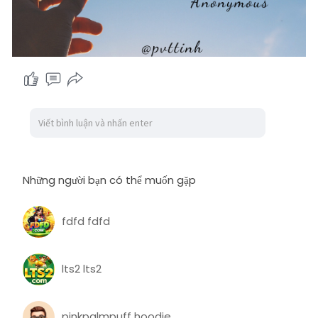
Những người bạn có thể muốn gặp
fdfd fdfd
lts2 lts2
pinkpalmpuff hoodie