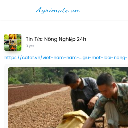
Tin Tức Nông Nghiệp 24h
3 yrs
https://cafef.vn/viet-nam-nam-....giu-mot-loai-nong