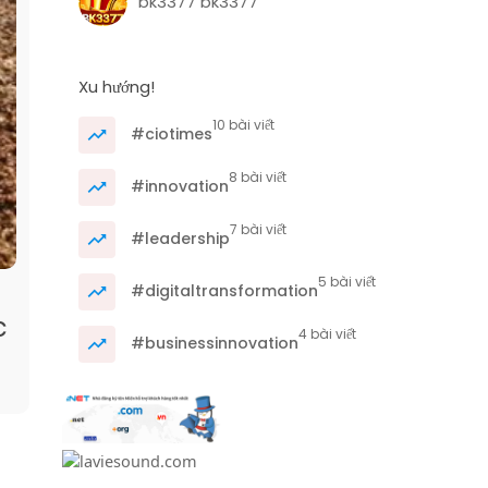
bk3377 bk3377
Xu hướng!
10 bài viết
#ciotimes
8 bài viết
#innovation
7 bài viết
#leadership
5 bài viết
#digitaltransformation
c
4 bài viết
#businessinnovation