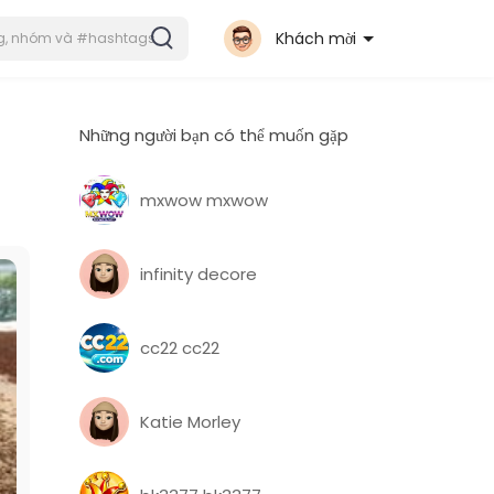
Khách mời
Những người bạn có thể muốn gặp
mxwow mxwow
infinity decore
cc22 cc22
Katie Morley