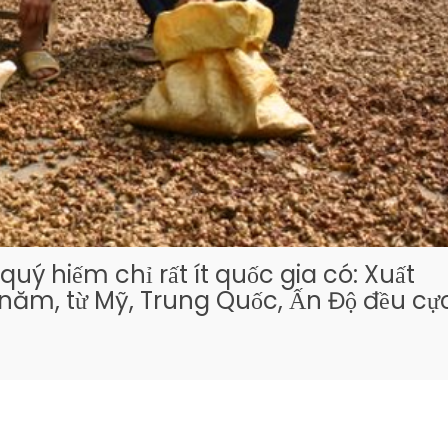
uý hiếm chỉ rất ít quốc gia có: Xuất
năm, từ Mỹ, Trung Quốc, Ấn Độ đều cự