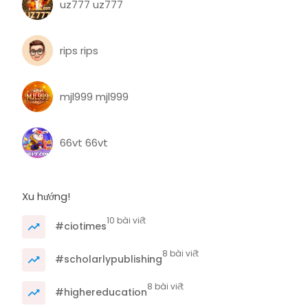
uz777 uz777
rips rips
mjl999 mjl999
66vt 66vt
Xu hướng!
10 bài viết
#ciotimes
8 bài viết
#scholarlypublishing
8 bài viết
#highereducation