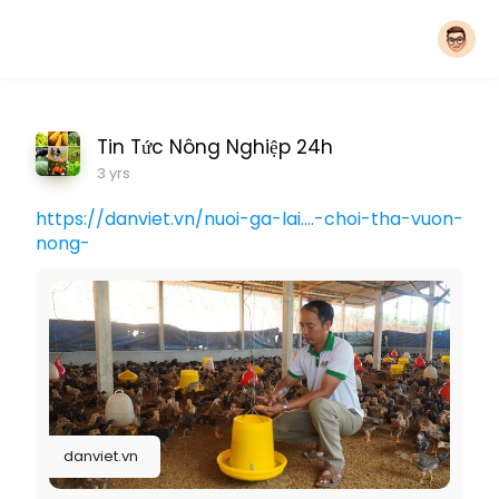
Tin Tức Nông Nghiệp 24h
3 yrs
https://danviet.vn/nuoi-ga-lai....-choi-tha-vuon-
nong-
danviet.vn