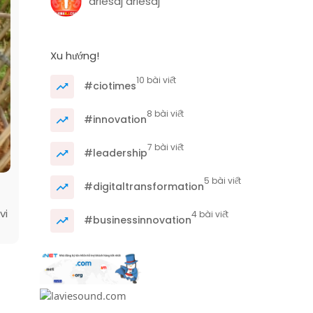
ariesaj ariesaj
Xu hướng!
10 bài viết
#ciotimes
8 bài viết
#innovation
7 bài viết
#leadership
5 bài viết
#digitaltransformation
vi
4 bài viết
#businessinnovation