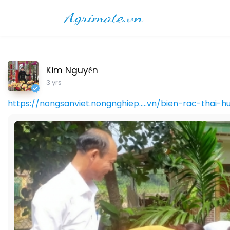
Kim Nguyễn
3 yrs
https://nongsanviet.nongnghiep.....vn/bien-rac-thai-h