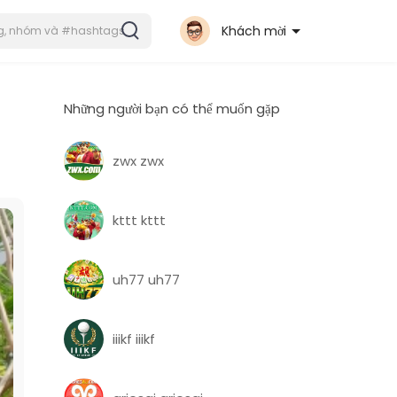
Khách mời
Những người bạn có thể muốn gặp
zwx zwx
kttt kttt
uh77 uh77
iiikf iiikf