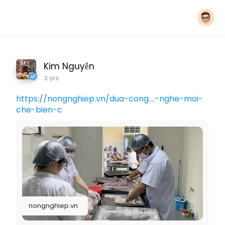
Kim Nguyễn
3 yrs
https://nongnghiep.vn/dua-cong....-nghe-moi-
che-bien-c
nongnghiep.vn