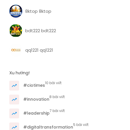
8ktop 8ktop
bdt222 bdt222
qq1221 qq1221
Xu hướng!
10 bài viết
#ciotimes
8 bài viết
#innovation
7 bài viết
#leadership
5 bài viết
#digitaltransformation