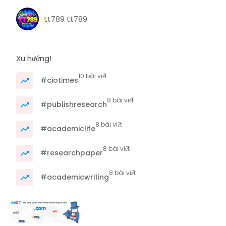
tt789 tt789
Xu hướng!
10 bài viết
#ciotimes
8 bài viết
#publishresearch
8 bài viết
#academiclife
8 bài viết
#researchpaper
8 bài viết
#academicwriting