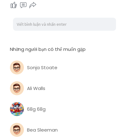
Những người bạn có thể muốn gặp
Sonja Stoate
Ali Walls
68g 68g
Bea Sleeman