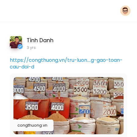
Tình Danh
3 yrs
https://congthuong.vn/tru-luon....g-gao-toan-
cau-doi-d
congthuong.vn