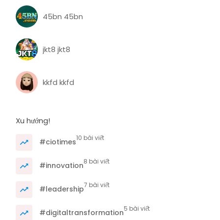
45bn 45bn
jkt8 jkt8
kkfd kkfd
Xu hướng!
10 bài viết
#ciotimes
8 bài viết
#innovation
7 bài viết
#leadership
5 bài viết
#digitaltransformation