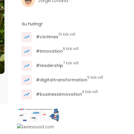
Jorge Lofland
Xu hướng!
10 bài viết
#ciotimes
8 bài viết
#innovation
7 bài viết
#leadership
5 bài viết
#digitaltransformation
4 bài viết
#businessinnovation