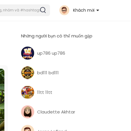
Khách mời
Những người bạn có thể muốn gặp
up786 up786
bd111 bd111
11tt 11tt
Claudette Akhtar