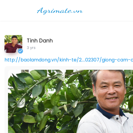
Tình Danh
3 yrs
http://baolamdong.vn/kinh-te/2....02307/giong-cam-