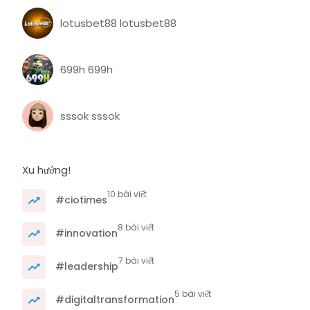
lotusbet88 lotusbet88
699h 699h
sssok sssok
Xu hướng!
10 bài viết
#ciotimes
8 bài viết
#innovation
7 bài viết
#leadership
5 bài viết
#digitaltransformation