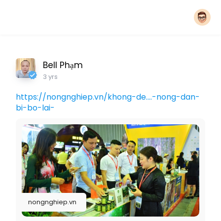
Bell Phạm
3 yrs
https://nongnghiep.vn/khong-de....-nong-dan-
bi-bo-lai-
nongnghiep.vn