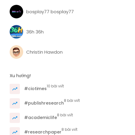
bosplay77 bosplay77
36h 36h
Christin Hawdon
Xu hướng!
10 bài viết
#ciotimes
8 bài viết
#publishresearch
8 bài viết
#academiclife
8 bài viết
#researchpaper