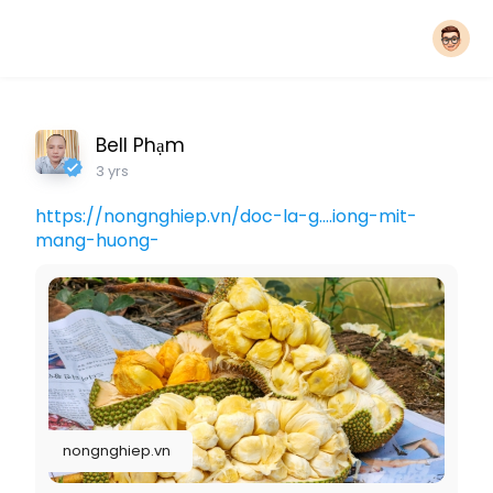
Bell Phạm
3 yrs
https://nongnghiep.vn/doc-la-g....iong-mit-
mang-huong-
nongnghiep.vn