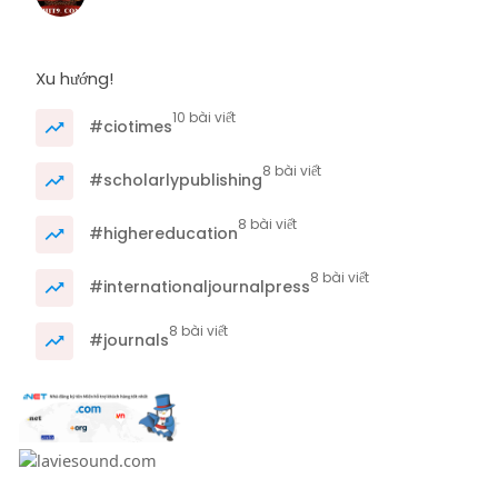
Xu hướng!
10 bài viết
#ciotimes
8 bài viết
#scholarlypublishing
8 bài viết
#highereducation
8 bài viết
#internationaljournalpress
8 bài viết
#journals