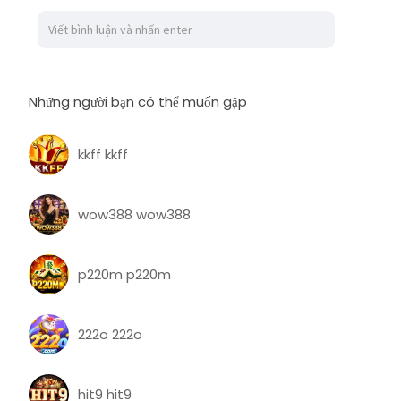
Những người bạn có thể muốn gặp
kkff kkff
wow388 wow388
p220m p220m
222o 222o
hit9 hit9