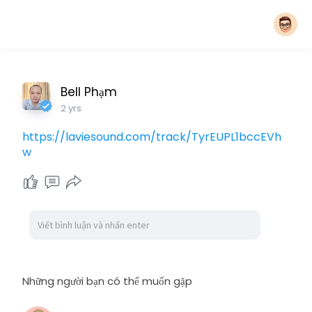
Bell Phạm
2 yrs
https://laviesound.com/track/TyrEUPL1bccEVh
w
Những người bạn có thể muốn gặp