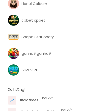
Lionel Colburn
cpbet cpbet
Shape Stationery
ganha9 ganha9
53d 53d
Xu hướng!
10 bài viết
#ciotimes
8 bài viết