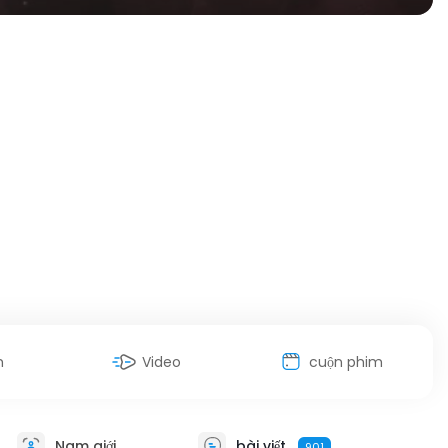
h
Video
cuộn phim
Nam giới
bài viết
901