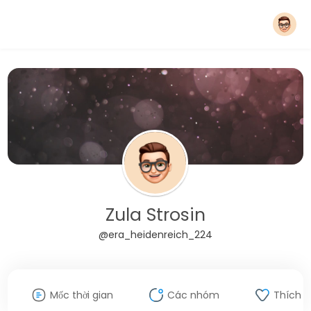
Zula Strosin
@era_heidenreich_224
Mốc thời gian
Các nhóm
Thích