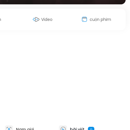
h
Video
cuộn phim
Nam giới
bài viết
0