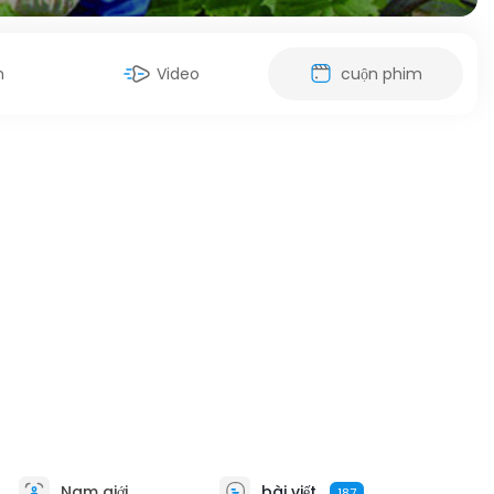
h
Video
cuộn phim
Nam giới
bài viết
187