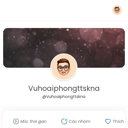
Vuhoaiphongttskna
@Vuhoaiphongttskna
Mốc thời gian
Các nhóm
Thích