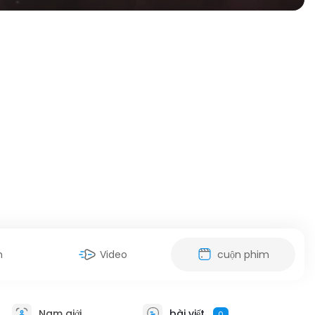
h
Video
cuộn phim
Nam giới
bài viết
0