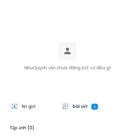
NhuQuynh vẫn chưa đăng bất cứ điều gì
Nữ giới
bài viết
0
Tập ảnh
(0)