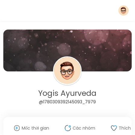
Yogis Ayurveda
@1780309392145093_7979
Mốc thời gian
Các nhóm
Thích