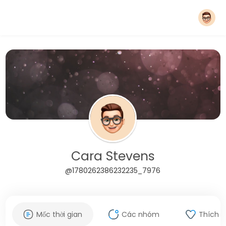
Cara Stevens
@1780262386232235_7976
Mốc thời gian
Các nhóm
Thích