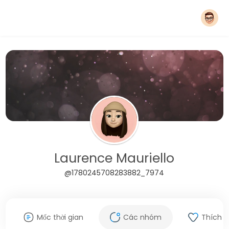
Laurence Mauriello
@1780245708283882_7974
Mốc thời gian
Các nhóm
Thích