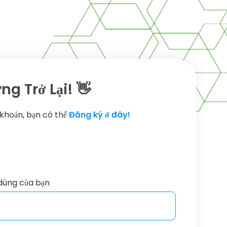
g Trở Lại! 👋
 khoản, bạn có thể
Đăng ký ở đây!
dùng của bạn