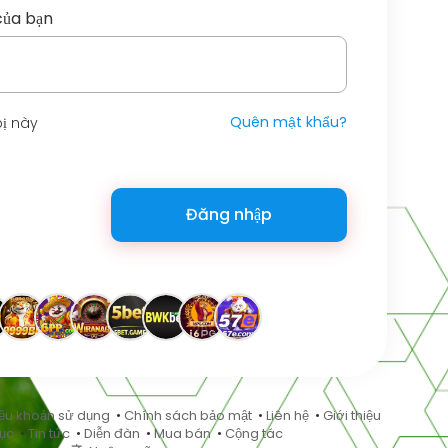
của bạn
Quên mật khẩu?
bị này
Đăng nhập
ều khoản sử dụng
•
Chính sách bảo mật
•
Liên hệ
•
Giới thiệu
ục
•
Tin tức
•
Diễn đàn
•
Mua bán
•
Cộng tác