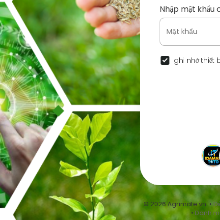
Nhập mật khẩu 
ghi nhớ thiết 
© 2026 Agrimate.vn •
Đi
•
Danh m