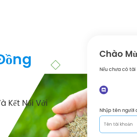
Chào Mừn
 Đồng
Nếu chưa có tài
à Kết Nối Với
Nhập tên người 