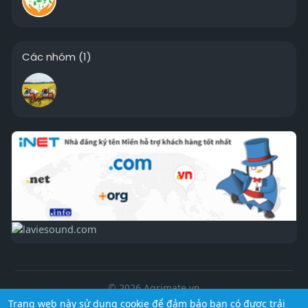
Các nhóm
(1)
© 2026 Agrimate.vn
Trang web này sử dụng cookie để đảm bảo bạn có được trải