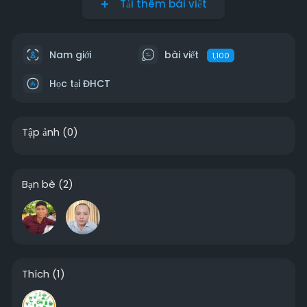
Tải thêm bài viết
Nam giới
bài viết
1,100
Học tại ĐHCT
Tập ảnh
(0)
Bạn bè
(2)
Thích
(1)