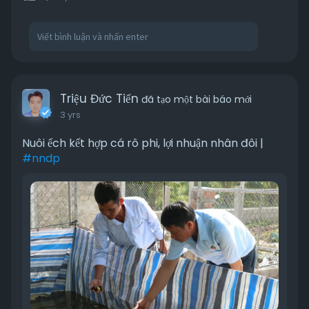
Triệu Đức Tiến
đã tạo một bài báo mới
3 yrs
Nuôi ếch kết hợp cá rô phi, lợi nhuận nhân đôi |
#nndp