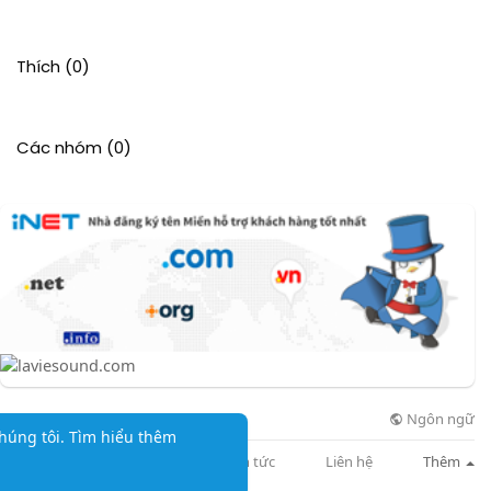
Thích
(0)
Các nhóm
(0)
Ngôn ngữ
© 2026 Agrimate.vn
húng tôi.
Tìm hiểu thêm
Giới thiệu
Danh mục
Tin tức
Liên hệ
Thêm