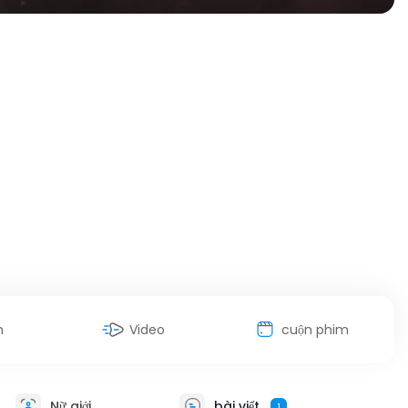
h
Video
cuộn phim
Nữ giới
bài viết
1