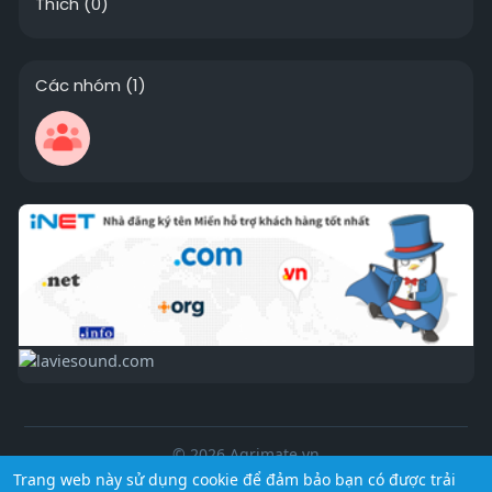
Thích
(0)
Các nhóm
(1)
© 2026 Agrimate.vn
Trang web này sử dụng cookie để đảm bảo bạn có được trải
Trang chủ
Giới thiệu
Liên hệ
Chính sách bảo mật