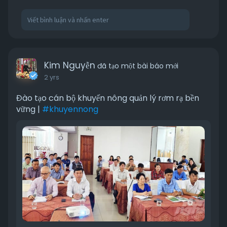
Kim Nguyễn
đã tạo một bài báo mới
2 yrs
Đào tạo cán bộ khuyến nông quản lý rơm rạ bền
vững |
#khuyennong