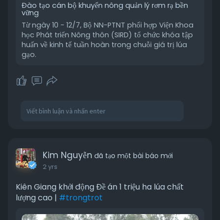
Đào tạo cán bộ khuyến nông quản lý rơm rạ bền
vững
Từ ngày 10 - 12/7, Bộ NN-PTNT phối hợp Viện Khoa
học Phát triển Nông thôn (SIRD) tổ chức khóa tập
huấn về kinh tế tuần hoàn trong chuỗi giá trị lúa
gạo.
Kim Nguyễn
đã tạo một bài báo mới
2 yrs
Kiên Giang khởi động Đề án 1 triệu ha lúa chất
lượng cao |
#trongtrot