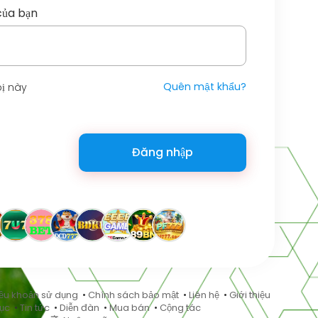
của bạn
Quên mật khẩu?
bị này
Đăng nhập
ều khoản sử dụng
•
Chính sách bảo mật
•
Liên hệ
•
Giới thiệu
ục
•
Tin tức
•
Diễn đàn
•
Mua bán
•
Cộng tác