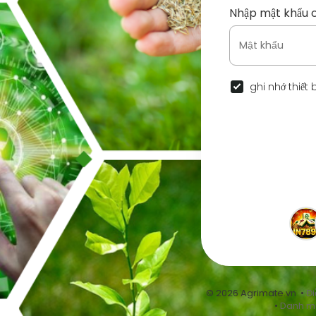
Nhập mật khẩu 
ghi nhớ thiết 
© 2026 Agrimate.vn •
Đi
•
Danh m