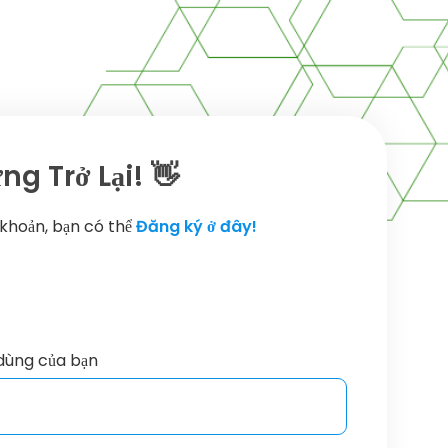
g Trở Lại! 👋
 khoản, bạn có thể
Đăng ký ở đây!
dùng của bạn