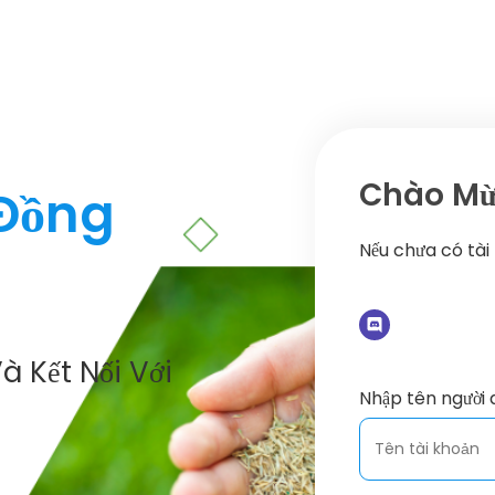
Chào Mừn
 Đồng
Nếu chưa có tài
à Kết Nối Với
Nhập tên người 