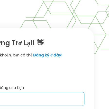
g Trở Lại! 👋
 khoản, bạn có thể
Đăng ký ở đây!
dùng của bạn