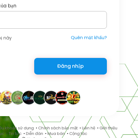
của bạn
Quên mật khẩu?
bị này
Đăng nhập
ều khoản sử dụng
•
Chính sách bảo mật
•
Liên hệ
•
Giới thiệu
ục
•
Tin tức
•
Diễn đàn
•
Mua bán
•
Cộng tác