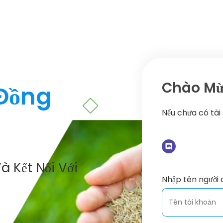
Chào Mừn
 Đồng
Nếu chưa có tài
à Kết Nối Với
Nhập tên người 