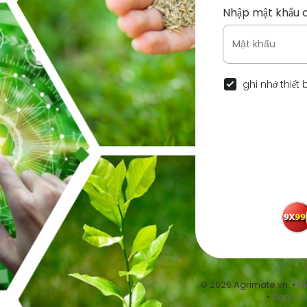
Nhập mật khẩu 
ghi nhớ thiết 
© 2026 Agrimate.vn •
Đi
•
Danh m