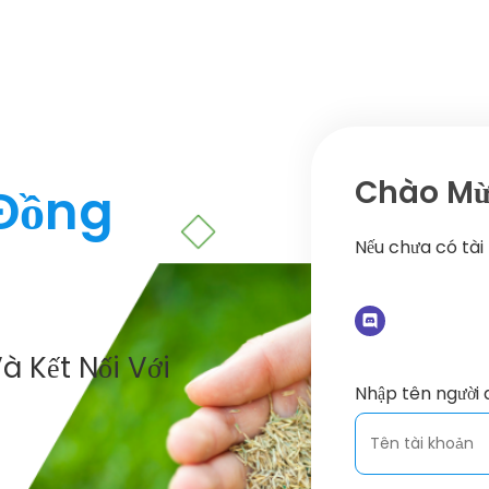
Chào Mừn
 Đồng
Nếu chưa có tài
à Kết Nối Với
Nhập tên người 