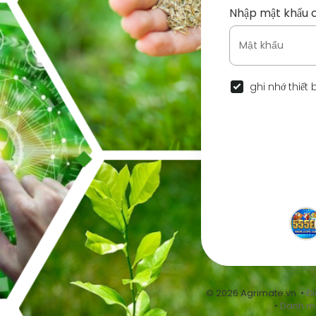
Nhập mật khẩu 
ghi nhớ thiết 
© 2026 Agrimate.vn •
Đi
•
Danh m