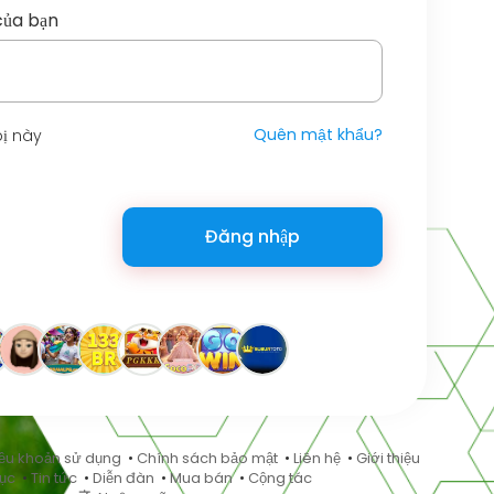
của bạn
Quên mật khẩu?
bị này
Đăng nhập
ều khoản sử dụng
•
Chính sách bảo mật
•
Liên hệ
•
Giới thiệu
ục
•
Tin tức
•
Diễn đàn
•
Mua bán
•
Cộng tác