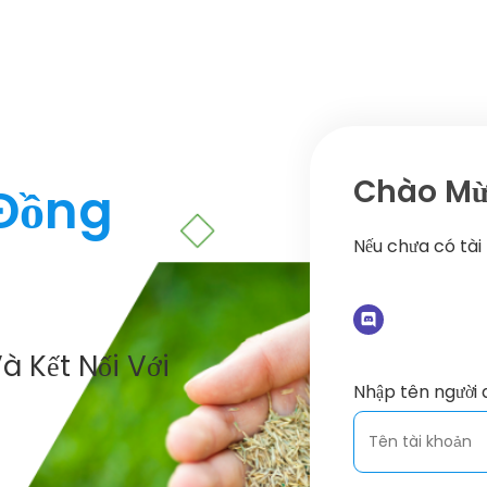
Chào Mừn
 Đồng
Nếu chưa có tài
à Kết Nối Với
Nhập tên người 