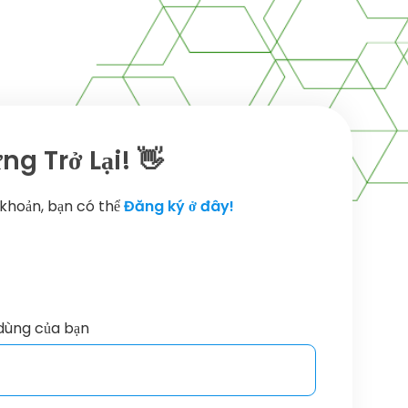
g Trở Lại! 👋
 khoản, bạn có thể
Đăng ký ở đây!
dùng của bạn