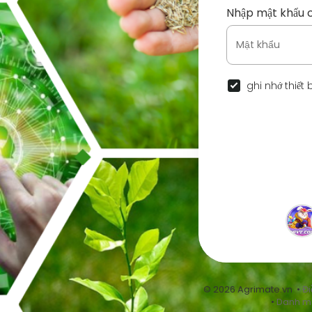
Nhập mật khẩu 
ghi nhớ thiết 
© 2026 Agrimate.vn •
Đi
•
Danh m