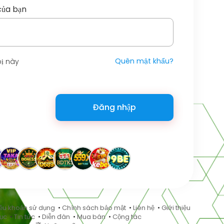
của bạn
Quên mật khẩu?
bị này
Đăng nhập
ều khoản sử dụng
•
Chính sách bảo mật
•
Liên hệ
•
Giới thiệu
ục
•
Tin tức
•
Diễn đàn
•
Mua bán
•
Cộng tác